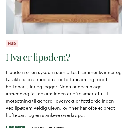
HUD
Hva er lipødem?
Lipødem er en sykdom som oftest rammer kvinner og
karakteriseres med en stor fettansamling rundt
hofteparti, lår og legger. Noen er også plaget i
armene og fettansamlingen er ofte smertefull. I
motsetning til generell overvekt er fettfordelingen
ved lipødem veldig ujevn, kvinner har ofte et bredt
hofteparti og en slankere overkropp.
LES MER
Lesetid:
2
minutter