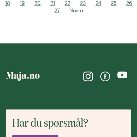
18
19
20
21
22
23
24
25
26
27
Neste
Har du spørsmål?