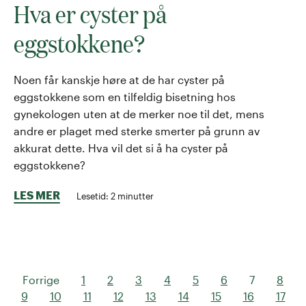
Hva er cyster på
eggstokkene?
Noen får kanskje høre at de har cyster på
eggstokkene som en tilfeldig bisetning hos
gynekologen uten at de merker noe til det, mens
andre er plaget med sterke smerter på grunn av
akkurat dette. Hva vil det si å ha cyster på
eggstokkene?
LES MER
Lesetid:
2
minutter
Forrige
1
2
3
4
5
6
7
8
9
10
11
12
13
14
15
16
17