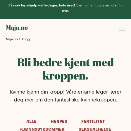
Få rask legehjelp – alle dager, hele året!
Gjennomsnittlig svartid er 15
min.
Maja.no
/
Blogg
Bli bedre kjent med
kroppen.
Kvinne kjenn din kropp! Våre erfarne leger lærer
deg mer om den fantastiske kvinnekroppen.
ALLE
HERPES
FERTILITET
KJØNNSSYKDOMMER
SEKSUALHELSE