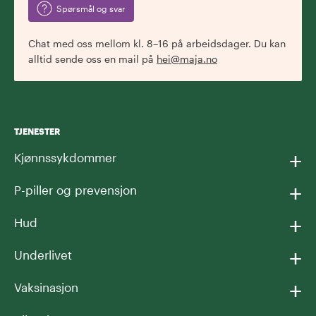
Spørsmål og svar
Chat med oss mellom kl. 8–16 på arbeidsdager. Du kan
alltid sende oss en mail på
hei@maja.no
TJENESTER
+
Kjønnssykdommer
+
P-piller og prevensjon
+
Hud
+
Underlivet
+
Vaksinasjon