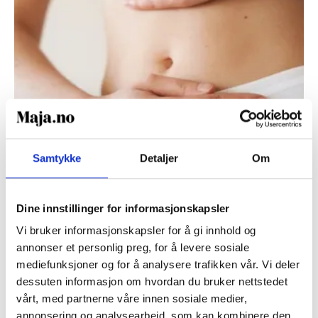
Samtykke
Detaljer
Om
Dine innstillinger for informasjonskapsler
SEKSUALHELSE
Vi bruker informasjonskapsler for å gi innhold og
annonser et personlig preg, for å levere sosiale
Endometriose: kan
mediefunksjoner og for å analysere trafikken vår. Vi deler
tarmbakteriefloraen ha en
dessuten informasjon om hvordan du bruker nettstedet
vårt, med partnerne våre innen sosiale medier,
annonsering og analysearbeid, som kan kombinere den