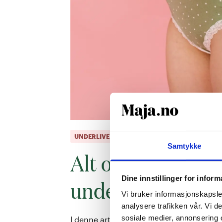
UNDERLIVET
Samtykke
Alt om soppinfek
underlivet
Dine innstillinger for infor
Vi bruker informasjonskapsler
analysere trafikken vår. Vi 
sosiale medier, annonsering 
I denne artikkelen får du en komplett guid