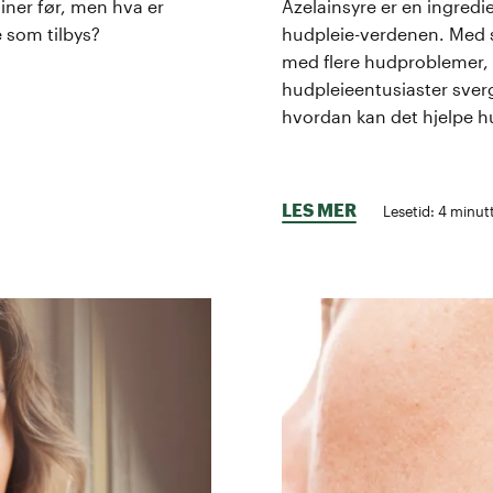
ner før, men hva er
Azelainsyre er en ingred
 som tilbys?
hudpleie-verdenen. Med s
med flere hudproblemer, 
hudpleieentusiaster sverg
hvordan kan det hjelpe h
LES MER
Lesetid:
4
minutt