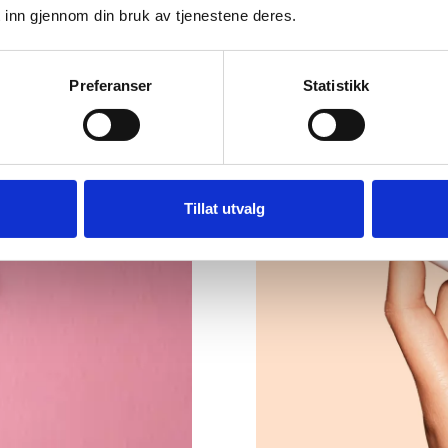
 inn gjennom din bruk av tjenestene deres.
best kan forebygge både
joner.
Preferanser
Statistikk
Tillat utvalg