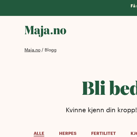
Få 
Maja.no
/
Blogg
Bli be
Kvinne kjenn din kropp
ALLE
HERPES
FERTILITET
KJ