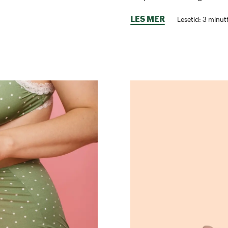
LES MER
Lesetid:
3
minutt