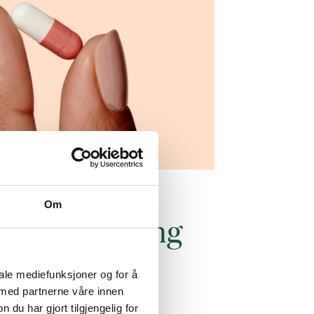
Om
tig behandling
ginitt
iale mediefunksjoner og for å
 med partnerne våre innen
u har gjort tilgjengelig for
er