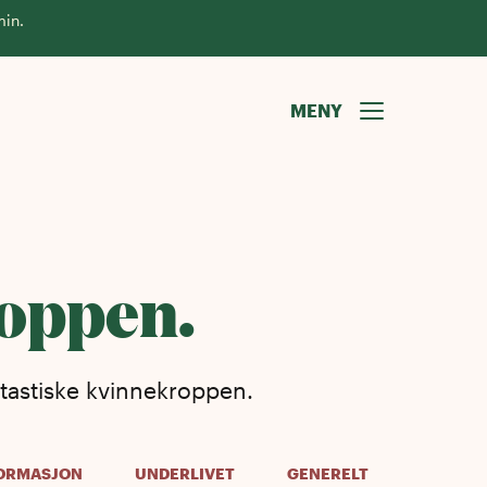
min.
MENY
roppen.
tastiske kvinnekroppen.
ORMASJON
UNDERLIVET
GENERELT