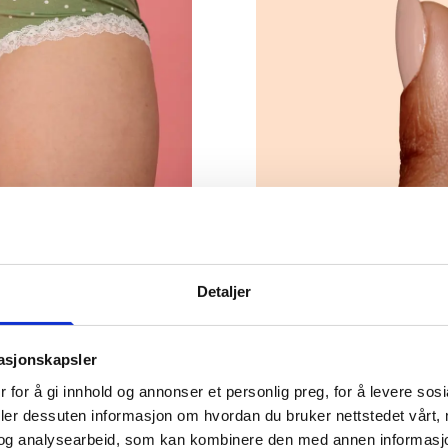
UNDERLIVET
Detaljer
sjon i
Reseptplik
mot soppva
masjonskapsler
 for å gi innhold og annonser et personlig preg, for å levere sos
deler dessuten informasjon om hvordan du bruker nettstedet vårt,
og analysearbeid, som kan kombinere den med annen informasjon d
LES MER
e til årsaker,
Lesetid:
3
minutt