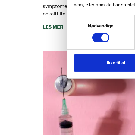
dem, eller som de har samlet
symptomer, behandling og hvordan du 
enkelttilfeller og tilbakevendende infeks
Samtykkevalg
Nødvendige
LES MER
Lesetid:
5
minutter
Ikke tillat