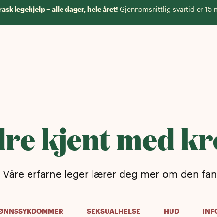
rask legehjelp – alle dager, hele året!
Gjennomsnittlig svartid er 15 
dre kjent med k
! Våre erfarne leger lærer deg mer om den fan
ØNNSSYKDOMMER
SEKSUALHELSE
HUD
INF