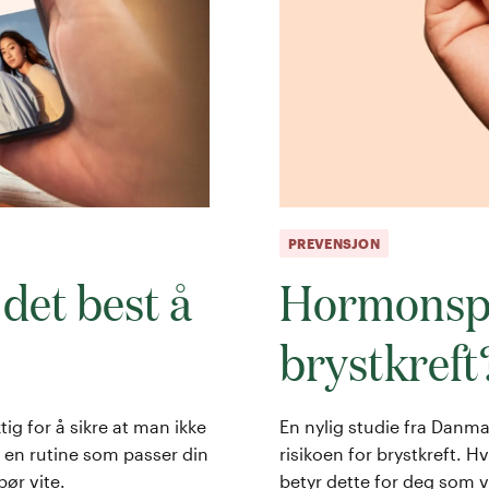
PREVENSJON
det best å
Hormonspir
brystkreft
ktig for å sikre at man ikke
En nylig studie fra Danm
e en rutine som passer din
risikoen for brystkreft. H
bør vite.
betyr dette for deg som v