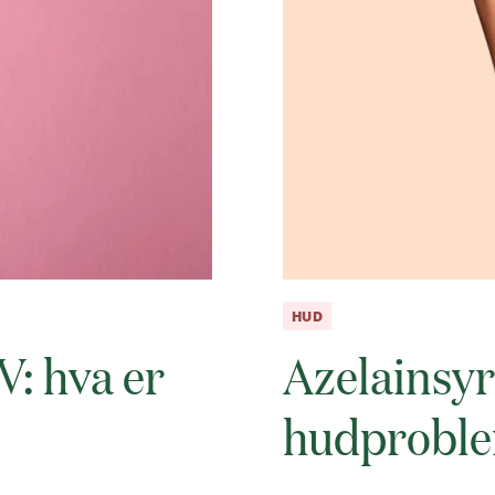
HUD
: hva er
Azelainsyr
hudprobl