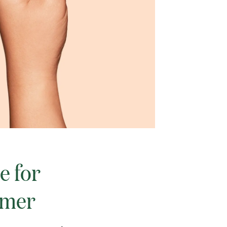
e for
emer