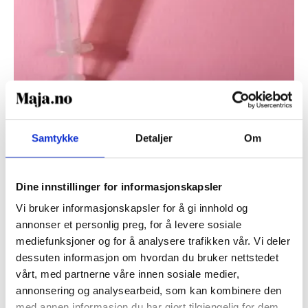
VAKSINER
Samtykke
Detaljer
Om
Derfor bør du ta vaksine mot
hepatitt A og B
Dine innstillinger for informasjonskapsler
Vi bruker informasjonskapsler for å gi innhold og
annonser et personlig preg, for å levere sosiale
Hepatitt er latin for betennelse i leveren. De virusene
mediefunksjoner og for å analysere trafikken vår. Vi deler
som er hovedårsaken til en slik betennelse, er hepatitt
dessuten informasjon om hvordan du bruker nettstedet
A og B. Utenlandsreiser og stikkskader er noen av de
vårt, med partnerne våre innen sosiale medier,
vanligste årsakene til vaksinering.
annonsering og analysearbeid, som kan kombinere den
LES MER
med annen informasjon du har gjort tilgjengelig for dem,