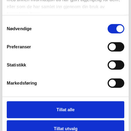
Lesetid:
2
minutter
eller som de har samlet inn gjennom din bruk av
tjenestene deres.
Samtykkevalg
Nødvendige
Preferanser
Statistikk
Markedsføring
Tillat alle
Tillat utvalg