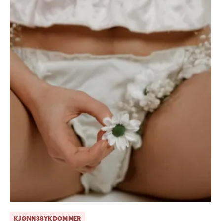
KJØNNSSYKDOMMER