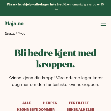
Få rask legehjelp – alle dager, hele året!
Gjennomsnittlig svartid er 15
min.
Maja.no
/
Blogg
Bli bedre kjent med
kroppen.
Kvinne kjenn din kropp! Våre erfarne leger lærer
deg mer om den fantastiske kvinnekroppen.
ALLE
HERPES
FERTILITET
KJØNNSSYKDOMMER
SEKSUALHELSE