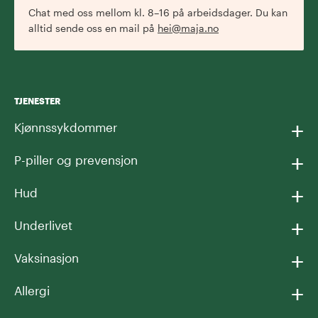
Chat med oss mellom kl. 8–16 på arbeidsdager. Du kan
alltid sende oss en mail på
hei@maja.no
TJENESTER
+
Kjønnssykdommer
+
P-piller og prevensjon
+
Hud
+
Underlivet
+
Vaksinasjon
+
Allergi