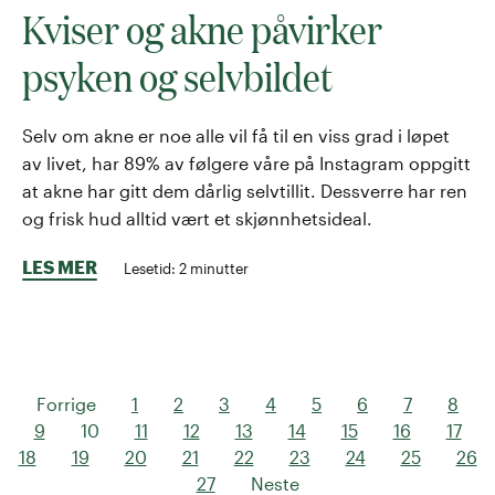
Kviser og akne påvirker
psyken og selvbildet
Selv om akne er noe alle vil få til en viss grad i løpet
av livet, har 89% av følgere våre på Instagram oppgitt
at akne har gitt dem dårlig selvtillit. Dessverre har ren
og frisk hud alltid vært et skjønnhetsideal.
LES MER
Lesetid:
2
minutter
Forrige
1
2
3
4
5
6
7
8
9
10
11
12
13
14
15
16
17
18
19
20
21
22
23
24
25
26
27
Neste