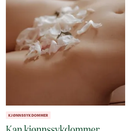
KJØNNSSYKDOMMER
Kan kjønnssykdommer