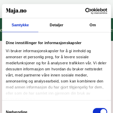
Samtykke
Detaljer
Om
tid.
Mer frihet.
Ingen omveier.
Til lavere p
Dine innstillinger for informasjonskapsler
Vi bruker informasjonskapsler for å gi innhold og
annonser et personlig preg, for å levere sosiale
Spørsmål og svar fra
mediefunksjoner og for å analysere trafikken vår. Vi deler
dessuten informasjon om hvordan du bruker nettstedet
dere
vårt, med partnerne våre innen sosiale medier,
annonsering og analysearbeid, som kan kombinere den
med annen informasjon du har gjort tilgjengelig for dem,
Her har vi samlet ofte stilte spørsmål. Hvis du ikke
eller som de har samlet inn gjennom din bruk av
finner svar på spørsmålet ditt, kan du sende oss en
tjenestene deres.
mail på
hei@maja.no
. Husk bare å ikke sende
Samtykkevalg
sensitive opplysninger på e-post.
Nødvendige