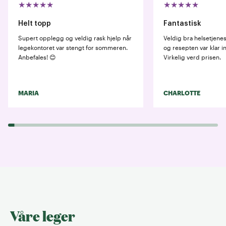
★
★
★
★
★
★
★
★
★
★
Helt topp
Fantastisk
Supert opplegg og veldig rask hjelp når
Veldig bra helsetjenest
legekontoret var stengt for sommeren.
og resepten var klar i
Anbefales! 😊
Virkelig verd prisen.
MARIA
CHARLOTTE
Våre leger