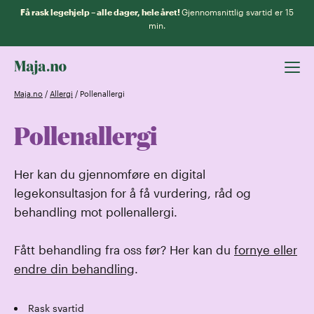
Få rask legehjelp – alle dager, hele året!
Gjennomsnittlig svartid er 15
min.
Maja.no
/
Allergi
/
Pollenallergi
Pollenallergi
Her kan du gjennomføre en digital
legekonsultasjon for å få vurdering, råd og
behandling mot pollenallergi.
Fått behandling fra oss før? Her kan du
fornye eller
endre din behandling
.
Rask svartid