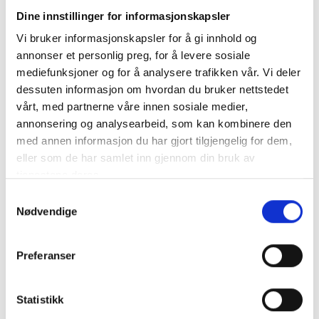
Vaksine mot RS virus
Dine innstillinger for informasjonskapsler
Vi bruker informasjonskapsler for å gi innhold og
annonser et personlig preg, for å levere sosiale
Respiratorisk syncytialt virus (RS-virus) er en vanlig
mediefunksjoner og for å analysere trafikken vår. Vi deler
årsak til luftveisinfeksjoner, spesielt hos små barn og
dessuten informasjon om hvordan du bruker nettstedet
eldre. For de fleste fører RS-virus til mild forkjølelse,
vårt, med partnerne våre innen sosiale medier,
men i noen tilfeller kan det gi alvorlige sykdommer
annonsering og analysearbeid, som kan kombinere den
som bronkiolitt og lungebetennelse.
med annen informasjon du har gjort tilgjengelig for dem,
Les mer om viruset og vaksiner som ble tilgjengelig i
eller som de har samlet inn gjennom din bruk av
2023.
tjenestene deres.
Samtykkevalg
LES MER
Lesetid:
3
minutter
Nødvendige
Preferanser
Statistikk