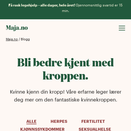
Få rask legehjelp – alle dager, hele året!
Gjennomsnittlig svartid er 15
min.
Maja.no
/
Blogg
Bli bedre kjent med
kroppen.
Kvinne kjenn din kropp! Våre erfarne leger lærer
deg mer om den fantastiske kvinnekroppen.
ALLE
HERPES
FERTILITET
KJØNNSSYKDOMMER
SEKSUALHELSE