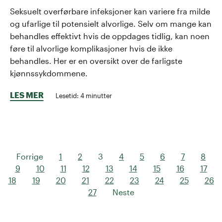
Seksuelt overførbare infeksjoner kan variere fra milde
og ufarlige til potensielt alvorlige. Selv om mange kan
behandles effektivt hvis de oppdages tidlig, kan noen
føre til alvorlige komplikasjoner hvis de ikke
behandles. Her er en oversikt over de farligste
kjønnssykdommene.
LES MER
Lesetid:
4
minutter
Forrige
1
2
3
4
5
6
7
8
9
10
11
12
13
14
15
16
17
18
19
20
21
22
23
24
25
26
27
Neste