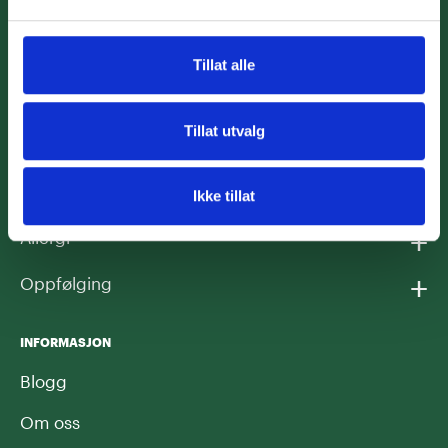
+
Kjønnssykdommer
+
P-piller og prevensjon
Tillat alle
+
Hud
Tillat utvalg
+
Underlivet
+
Vaksinasjon
Ikke tillat
+
Allergi
+
Oppfølging
INFORMASJON
Blogg
Om oss