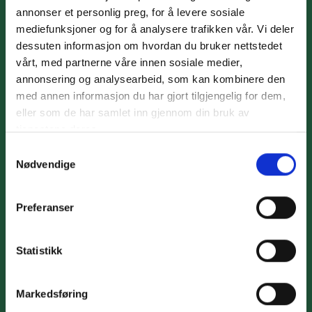
annonser et personlig preg, for å levere sosiale
mediefunksjoner og for å analysere trafikken vår. Vi deler
dessuten informasjon om hvordan du bruker nettstedet
vårt, med partnerne våre innen sosiale medier,
annonsering og analysearbeid, som kan kombinere den
med annen informasjon du har gjort tilgjengelig for dem,
eller som de har samlet inn gjennom din bruk av
Har du spørsmål?
tjenestene deres.
Samtykkevalg
Nødvendige
Spørsmål og svar
Chat med oss mellom kl. 8–16 på arbeidsdager. Du kan
Preferanser
alltid sende oss en mail på
hei@maja.no
Statistikk
TJENESTER
Markedsføring