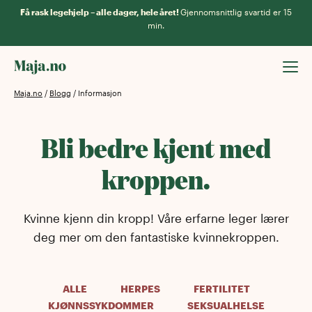
Få rask legehjelp – alle dager, hele året!
Gjennomsnittlig svartid er 15
min.
Maja.no
/
Blogg
/
Informasjon
Bli bedre kjent med
kroppen.
Kvinne kjenn din kropp! Våre erfarne leger lærer
deg mer om den fantastiske kvinnekroppen.
ALLE
HERPES
FERTILITET
KJØNNSSYKDOMMER
SEKSUALHELSE