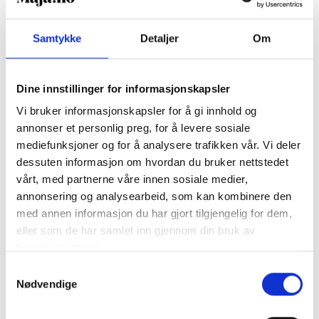
Samtykke
Detaljer
Om
Dine innstillinger for informasjonskapsler
Vi bruker informasjonskapsler for å gi innhold og
GENERELT
annonser et personlig preg, for å levere sosiale
Tredje vaksinedose, mindre
mediefunksjoner og for å analysere trafikken vår. Vi deler
dessuten informasjon om hvordan du bruker nettstedet
menstruasjonsblødninger?
vårt, med partnerne våre innen sosiale medier,
annonsering og analysearbeid, som kan kombinere den
med annen informasjon du har gjort tilgjengelig for dem,
Hele 4/10 jenter har opplevd forbigående
eller som de har samlet inn gjennom din bruk av
menstruasjonsforstyrrelser som følge av
tjenestene deres.
koronavaksinen. Hva er de nyeste oppdateringene?
Samtykkevalg
Nødvendige
LES MER
Lesetid:
2
minutter