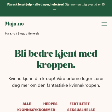
Få rask legehjelp – alle dager, hele året!
Gjennomsnittlig svartid er 15
min.
Maja.no
/
Blogg
/
Generelt
Bli bedre kjent med
kroppen.
Kvinne kjenn din kropp! Våre erfarne leger lærer
deg mer om den fantastiske kvinnekroppen.
ALLE
HERPES
FERTILITET
KJØNNSSYKDOMMER
SEKSUALHELSE