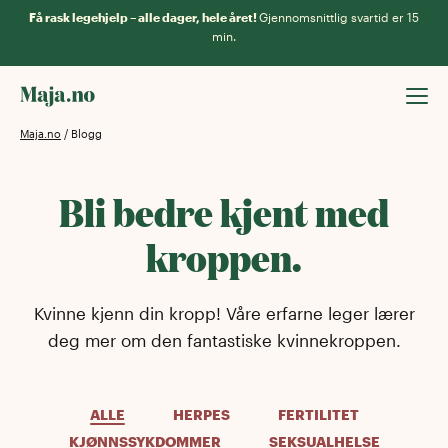
Få rask legehjelp – alle dager, hele året!
Gjennomsnittlig svartid er 15
min.
Maja.no
/
Blogg
Bli bedre kjent med
kroppen.
Kvinne kjenn din kropp! Våre erfarne leger lærer
deg mer om den fantastiske kvinnekroppen.
ALLE
HERPES
FERTILITET
KJØNNSSYKDOMMER
SEKSUALHELSE