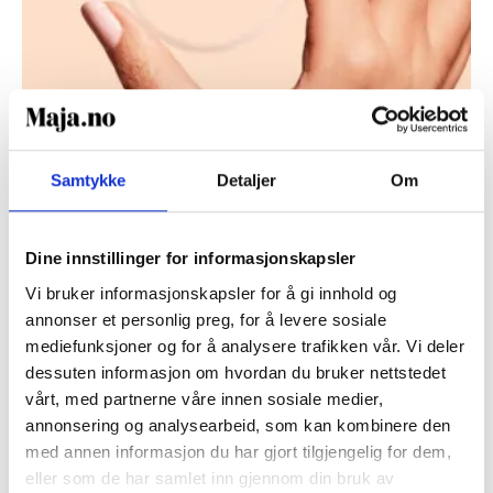
Samtykke
Detaljer
Om
Dine innstillinger for informasjonskapsler
PREVENSJON
Vi bruker informasjonskapsler for å gi innhold og
Om P-ring
annonser et personlig preg, for å levere sosiale
mediefunksjoner og for å analysere trafikken vår. Vi deler
dessuten informasjon om hvordan du bruker nettstedet
Her finner du alt du trenger å vite om P-ring.
vårt, med partnerne våre innen sosiale medier,
annonsering og analysearbeid, som kan kombinere den
LES MER
Lesetid:
3
minutter
med annen informasjon du har gjort tilgjengelig for dem,
eller som de har samlet inn gjennom din bruk av