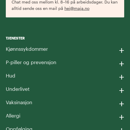
Chat med oss mellom kl. 8–16 på arbeidsdager. Du kan
alltid sende oss en mail på
hei@maja.no
TJENESTER
+
Kjønnssykdommer
+
P-piller og prevensjon
+
Hud
+
Underlivet
+
Vaksinasjon
+
Allergi
Oppfølging