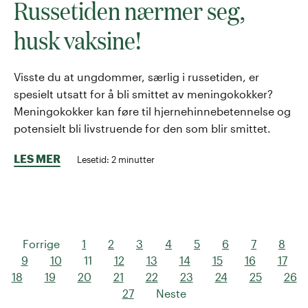
Russetiden nærmer seg,
husk vaksine!
Visste du at ungdommer, særlig i russetiden, er
spesielt utsatt for å bli smittet av meningokokker?
Meningokokker kan føre til hjernehinnebetennelse og
potensielt bli livstruende for den som blir smittet.
LES MER
Lesetid:
2
minutter
Forrige
1
2
3
4
5
6
7
8
9
10
11
12
13
14
15
16
17
18
19
20
21
22
23
24
25
26
27
Neste