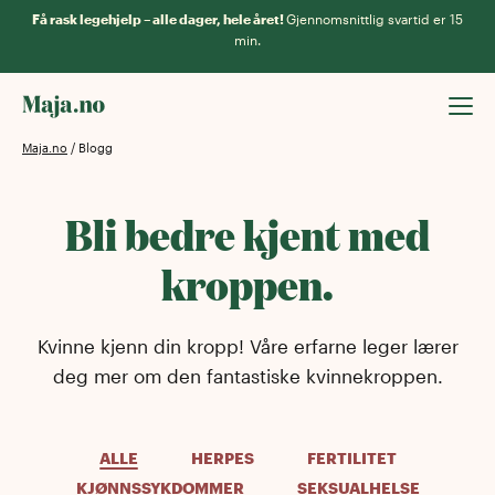
Få rask legehjelp – alle dager, hele året!
Gjennomsnittlig svartid er 15
min.
Maja.no
/
Blogg
Bli bedre kjent med
kroppen.
Kvinne kjenn din kropp! Våre erfarne leger lærer
deg mer om den fantastiske kvinnekroppen.
ALLE
HERPES
FERTILITET
KJØNNSSYKDOMMER
SEKSUALHELSE