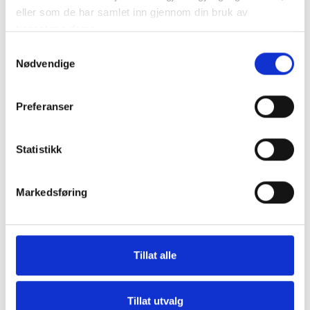
LES MER
Lesetid:
2
minutter
eller som de har samlet inn gjennom din bruk av
tjenestene deres.
Samtykkevalg
Nødvendige
Preferanser
Statistikk
Markedsføring
Tillat alle
Tillat utvalg