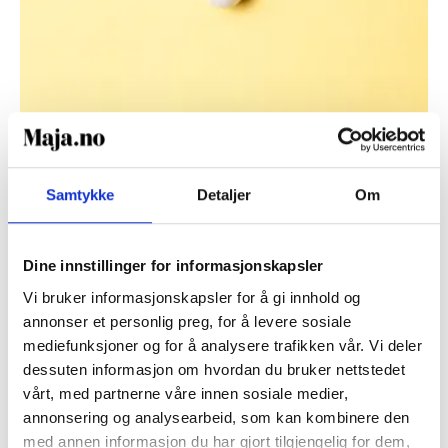
Samtykke
Detaljer
Om
KJØNNSSYKDOMMER
Økende antibiotikaresistens
Dine innstillinger for informasjonskapsler
hos gonoré!
Vi bruker informasjonskapsler for å gi innhold og
annonser et personlig preg, for å levere sosiale
FHI varsler at det blir økende antibiotikaresistens
mediefunksjoner og for å analysere trafikken vår. Vi deler
blant bakterien som forårsaker gonoréinfeksjon. Vi
dessuten informasjon om hvordan du bruker nettstedet
har derfor også nylig endret våre retningslinjer for
vårt, med partnerne våre innen sosiale medier,
behandling.
annonsering og analysearbeid, som kan kombinere den
med annen informasjon du har gjort tilgjengelig for dem,