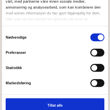
vårt, med partnerne våre innen sosiale medier,
og resept på ønsket vaksine mot HPV-
annonsering og analysearbeid, som kan kombinere den
infeksjon.
med annen informasjon du har gjort tilgjengelig for dem,
eller som de har samlet inn gjennom din bruk av
tjenestene deres.
Samtykkevalg
Les mer her
Nødvendige
Kun
299
,–
Preferanser
Statistikk
Markedsføring
Tillat alle