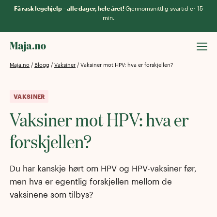
Få rask legehjelp – alle dager, hele året!
Gjennomsnittlig svartid er 15
min.
Maja.no
/
Blogg
/
Vaksiner
/
Vaksiner mot HPV: hva er forskjellen?
VAKSINER
Vaksiner mot HPV: hva er
forskjellen?
Du har kanskje hørt om HPV og HPV-vaksiner før,
men hva er egentlig forskjellen mellom de
vaksinene som tilbys?