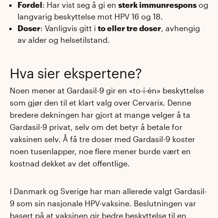
Fordel
: Har vist seg å gi en
sterk immunrespons
og
langvarig beskyttelse mot HPV 16 og 18.
Doser
: Vanligvis gitt i
to eller tre doser
, avhengig
av alder og helsetilstand.
Hva sier ekspertene?
Noen mener at Gardasil-9 gir en «to-i-én» beskyttelse
som gjør den til et klart valg over Cervarix. Denne
bredere dekningen har gjort at mange velger å ta
Gardasil-9 privat, selv om det betyr å betale for
vaksinen selv. Å få tre doser med Gardasil-9 koster
noen tusenlapper, noe flere mener burde vært en
kostnad dekket av det offentlige.
I Danmark og Sverige har man allerede valgt Gardasil-
9 som sin nasjonale HPV-vaksine. Beslutningen var
basert på at vaksinen gir bedre beskyttelse til en