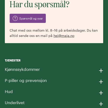
Har du spørsmål?
Spørsmål og svar
Chat med oss mellom kl. 8–16 på arbeidsdager. Du kan
alltid sende oss en mail på
hei@maja.no
TJENESTER
+
Kjønnssykdommer
+
P-piller og prevensjon
+
Hud
+
Underlivet