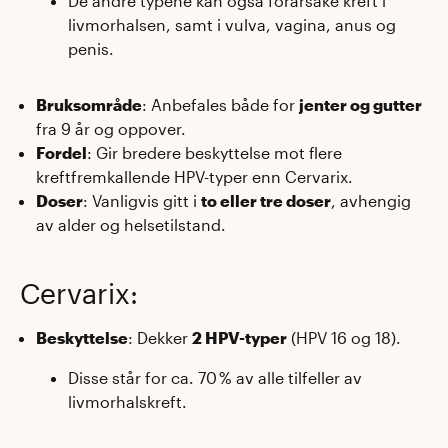
De andre typene kan også forårsake kreft i
livmorhalsen, samt i vulva, vagina, anus og
penis.
Bruksområde
: Anbefales både for
jenter og gutter
fra 9 år og oppover.
Fordel
: Gir bredere beskyttelse mot flere
kreftfremkallende HPV-typer enn Cervarix.
Doser
: Vanligvis gitt i
to eller tre doser
, avhengig
av alder og helsetilstand.
Cervarix:
Beskyttelse
: Dekker
2 HPV-typer
(HPV 16 og 18).
Disse står for ca. 70 % av alle tilfeller av
livmorhalskreft.