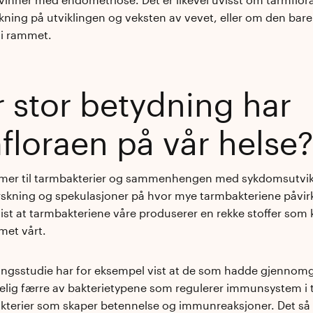
rkning på utviklingen og veksten av vevet, eller om den bare 
bli rammet.
 stor betydning har
floraen på vår helse
mer til tarmbakterier og sammenhengen med sykdomsutvikl
skning og spekulasjoner på hvor mye tarmbakteriene påvirk
vist at tarmbakteriene våre produserer en rekke stoffer som 
et vårt.
ingsstudie har for eksempel vist at de som hadde gjennomg
lig færre av bakterietypene som regulerer immunsystem i til
kterier som skaper betennelse og immunreaksjoner. Det så o