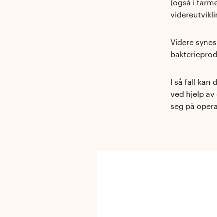
(også i tarm
videreutvikl
Videre synes
bakterieprod
I så fall ka
ved hjelp av
seg på opera