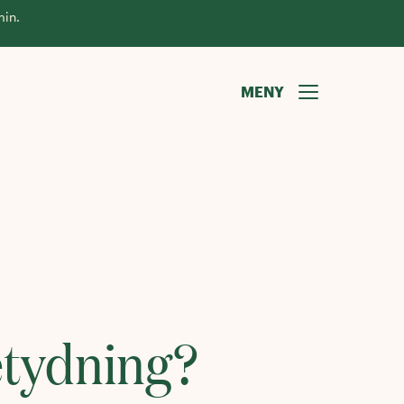
min.
MENY
etydning?