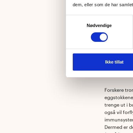
I denne stud
dem, eller som de har samlet
livmoren, sl
Samtykkevalg
nedbrutt tarm
Nødvendige
ødeleggende
bakterieflora
Det viste se
antibiotika
Ikke tillat
bakterieflor
livmorslimhi
Forskere tro
eggstokkene 
trenge ut i 
også vil for
immunsysteme
Dermed er de