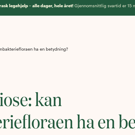
rask legehjelp – alle dager, hele året!
Gjennomsnittlig svartid er 15 
mbakteriefloraen ha en betydning?
ose: kan
riefloraen ha en b