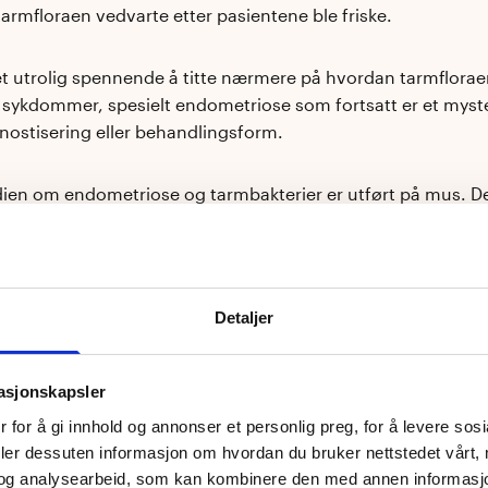
tarmfloraen vedvarte etter pasientene ble friske.
et utrolig spennende å titte nærmere på hvordan tarmflora
e sykdommer, spesielt endometriose som fortsatt er et myst
nostisering eller behandlingsform.
ien om endometriose og tarmbakterier er utført på mus. D
ere forskning på mennesker, men resultatene er spennende.
e tarmbakterieflora
Detaljer
åvirkning på
masjonskapsler
 for å gi innhold og annonser et personlig preg, for å levere sos
ometriose?
deler dessuten informasjon om hvordan du bruker nettstedet vårt,
og analysearbeid, som kan kombinere den med annen informasjon d