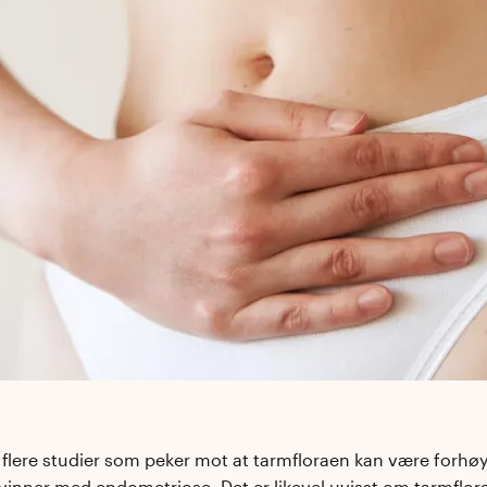
 flere studier som peker mot at tarmfloraen kan være forhøye
vinner med endometriose. Det er likevel uvisst om tarmflor