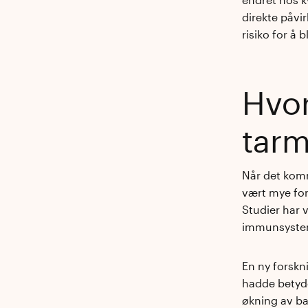
direkte påvi
risiko for å 
Hvor
tarm
Når det kom
vært mye for
Studier har 
immunsystem
En ny forskn
hadde betyde
økning av ba