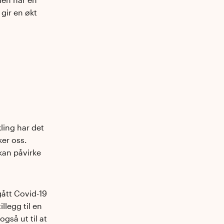
gir en økt
?
ing har det
er oss.
kan påvirke
ått Covid-19
legg til en
gså ut til at