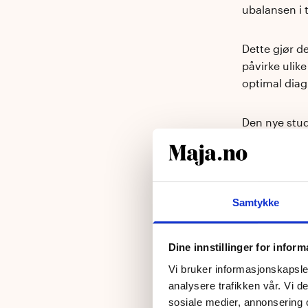
ubalansen i 
Dette gjør d
påvirke ulik
optimal diag
Den nye stud
for ytterlig
Hadd
Samtykke
en p
Dine innstillinger for infor
Vi bruker informasjonskapsler
end
analysere trafikken vår. Vi 
sosiale medier, annonsering 