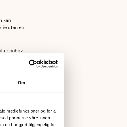
en kan
erie uten en
et er behov
en
Om
iale mediefunksjoner og for å
 med partnerne våre innen
u har gjort tilgjengelig for