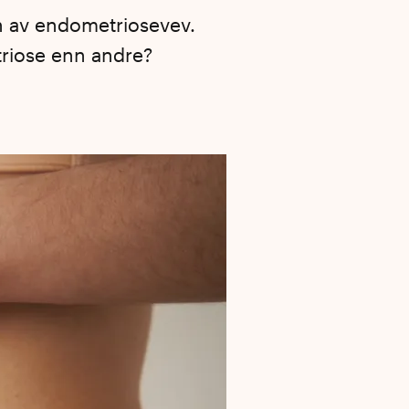
en av endometriosevev.
triose enn andre?