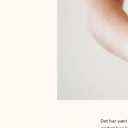
Det har vært
endret hos k