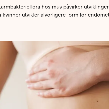
k tarmbakterieflora hos mus påvirker utvikling
 kvinner utvikler alvorligere form for endome