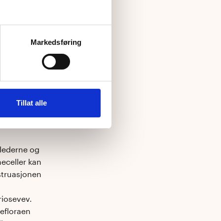
evev utenfor
dde fått
ktisk være
Markedsføring
normal
adde fått
rmal
Tillat alle
kste
glederne og
eceller kan
struasjonen
riosevev.
iefloraen