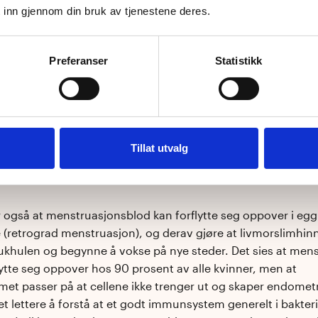
ien hadde alle musene fått satt inn biter av livmorslimhinn
 inn gjennom din bruk av tjenestene deres.
ik som de rammet av endometriose har. Den ene gruppen ha
bakteriene sine med ulik antibiotika (ja, antibiotika kan fa
Preferanser
Statistikk
 for bakteriefloraen din), mens den andre gruppen hadde 
.
g at livmorslimhinnevevet vokste
mer
hos de musene som h
 med påfølgende ubalanse i tarmfloraen Når musene med no
Tillat utvalg
a fikk tilført tarmbakterier fra en mus med endometriose, vo
nnevevet utenfor livmoren ytterligere.
r også at menstruasjonsblod kan forflytte seg oppover i eg
(retrograd menstruasjon), og derav gjøre at livmorslimhinn
bukhulen og begynne å vokse på nye steder. Det sies at men
flytte seg oppover hos 90 prosent av alle kvinner, men at
t passer på at cellene ikke trenger ut og skaper endomet
t lettere å forstå at et godt immunsystem generelt i bakter