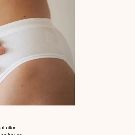
t eller
aen har en