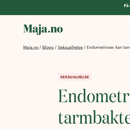
Få 
Maja.no
/
Blogg
/
Seksualhelse
/
Endometriose: kan tar
SEKSUALHELSE
Endometri
tarmbakte