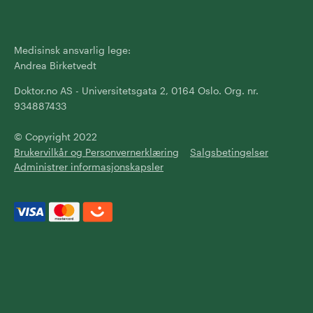
Medisinsk ansvarlig lege:
Andrea Birketvedt
Doktor.no AS - Universitetsgata 2, 0164 Oslo. Org. nr.
934887433
© Copyright 2022
Brukervilkår og Personvernerklæring
Salgsbetingelser
Administrer informasjonskapsler