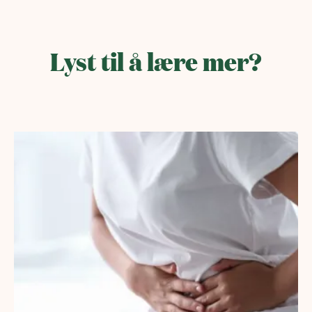
Lyst til å lære mer?