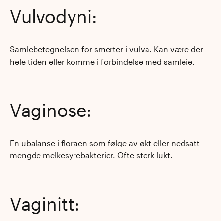
Vulvodyni:
Samlebetegnelsen for smerter i vulva. Kan være der
hele tiden eller komme i forbindelse med samleie.
Vaginose:
En ubalanse i floraen som følge av økt eller nedsatt
mengde melkesyrebakterier. Ofte sterk lukt.
Vaginitt: