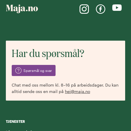
Har du spørsmål?
Spørsmål og svar
Chat med oss mellom kl. 8–16 på arbeidsdager. Du kan
alltid sende oss en mail på
hei@maja.no
TJENESTER