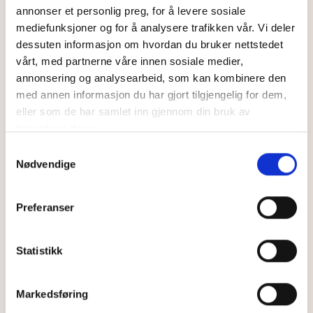
annonser et personlig preg, for å levere sosiale
mediefunksjoner og for å analysere trafikken vår. Vi deler
Endometriose:
dessuten informasjon om hvordan du bruker nettstedet
vårt, med partnerne våre innen sosiale medier,
annonsering og analysearbeid, som kan kombinere den
Tilstanden kommer av at kvinnen har
med annen informasjon du har gjort tilgjengelig for dem,
endometrieliknende vev utenfor livmoren. Hver
eller som de har samlet inn gjennom din bruk av
måned vil vevet bli tykkere som et resultat av
tjenestene deres.
østrogenpåvirkning og kan gi sterke smerter. Kvinner
Samtykkevalg
kan også oppleve sterk menstruasjonsblødning.
Nødvendige
Preferanser
Adenomyose:
Statistikk
Markedsføring
En tilstand hvor livmorslimhinnen vokser inn i