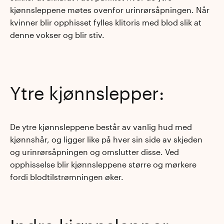
kjønnsleppene møtes ovenfor urinrørsåpningen. Når
kvinner blir opphisset fylles klitoris med blod slik at
denne vokser og blir stiv.
Ytre kjønnslepper:
De ytre kjønnsleppene består av vanlig hud med
kjønnshår, og ligger like på hver sin side av skjeden
og urinrørsåpningen og omslutter disse. Ved
opphisselse blir kjønnsleppene større og mørkere
fordi blodtilstrømningen øker.