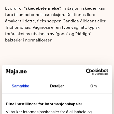
Et ord for "skjedebetennelse". Irritasjon i skjeden kan
føre til en betennelsesreaksjon. Det finnes flere
årsaker til dette, f.eks soppen Candida Albicans eller
Trichomonas. Vaginose er en type vaginitt, typisk
forårsaket av ubalanse av "gode" og "dårlige"
bakterier i normalfloraen.
Lichen Sclerosus:
Samtykke
Detaljer
Om
En betennelsestilstand i huden i underlivet som ofte
gir kløe og sår hud.
Dine innstillinger for informasjonskapsler
Vi bruker informasjonskapsler for å gi innhold og