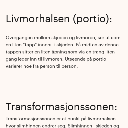
Livmorhalsen (portio):
Overgangen mellom skjeden og livmoren, ser ut som
en liten “tapp” innerst i skjeden. På midten av denne
tappen sitter en liten åpning som via en trang liten
gang leder inn til livmoren. Utseende på portio
varierer noe fra person til person.
Transformasjonssonen:
Transformasjonssonen er et punkt på livmorhalsen
hvor slimhinnen endrer seg. Slimhinnen i skjeden og