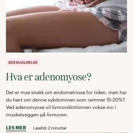
SEKSUALHELSE
Hva er adenomyose?
Det er mye snakk om endometriose for tiden, men har
du hørt om denne sykdommen som rammer 15-20%?
Ved adenomyose vil livmorslimhinnen vokse inn i
muskelveggen på livmoren.
LES MER
Lesetid:
2
minutter