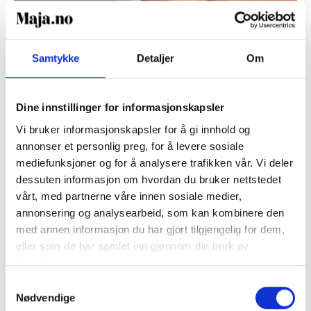
Samtykke
Detaljer
Om
HUD
Dine innstillinger for informasjonskapsler
Hvorfor får man eksem og
Vi bruker informasjonskapsler for å gi innhold og
utslett?
annonser et personlig preg, for å levere sosiale
mediefunksjoner og for å analysere trafikken vår. Vi deler
dessuten informasjon om hvordan du bruker nettstedet
Lurer du på hvorfor vi får eksem og utslett på huden?
vårt, med partnerne våre innen sosiale medier,
Og er det farlig? I denne artikkelen får du svar på
annonsering og analysearbeid, som kan kombinere den
hvorfor u
tslett oppstår, og hva du bør gjøre dersom
med annen informasjon du har gjort tilgjengelig for dem,
du har eksem eller utslett som ikke går bort.
eller som de har samlet inn gjennom din bruk av
tjenestene deres.
LES MER
Lesetid:
2
minutter
Samtykkevalg
Nødvendige