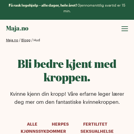
Få rask legehjelp – alle dager, hele året!
Gjennomsnittlig svartid er 15
min.
Maja.no
/
Blogg
/
Hud
Bli bedre kjent med
kroppen.
Kvinne kjenn din kropp! Våre erfarne leger lærer
deg mer om den fantastiske kvinnekroppen.
ALLE
HERPES
FERTILITET
KJØNNSSYKDOMMER
SEKSUALHELSE