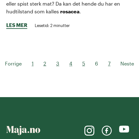
eller spist sterk mat? Da kan det hende du har en
hudtilstand som kalles
rosacea
.
LES MER
Lesetid:
2
minutter
Forrige
1
2
3
4
5
6
7
Neste