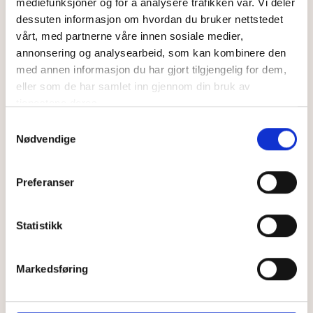
mediefunksjoner og for å analysere trafikken vår. Vi deler
dessuten informasjon om hvordan du bruker nettstedet
vårt, med partnerne våre innen sosiale medier,
Hvilken hudtilstand har jeg?
annonsering og analysearbeid, som kan kombinere den
Denne tjenesten er midlertidig stengt.
med annen informasjon du har gjort tilgjengelig for dem,
eller som de har samlet inn gjennom din bruk av
Har du fått vurdering av din hud fra
tjenestene deres.
Maja.no tidligere? Her kan du få
Samtykkevalg
oppfølging
.
Nødvendige
Preferanser
Les mer her
Statistikk
Kun
199
,–
Markedsføring