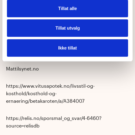
Tillat alle
Tillat utvalg
Ikke tillat
Kilder:
Mattilsynet.no
https://www.vitusapotek.no/livsstil-og-
kosthold/kosthold-og-
ernaering/betakaroten/a/A384007
https://relis.no/sporsmal_og_svar/4-6460?
source=relisdb