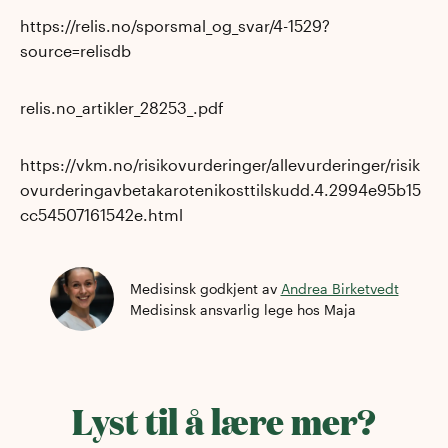
https://relis.no/sporsmal_og_svar/4-1529?
source=relisdb
relis.no_artikler_28253_.pdf
https://vkm.no/risikovurderinger/allevurderinger/risik
ovurderingavbetakarotenikosttilskudd.4.2994e95b15
cc54507161542e.html
Medisinsk godkjent av
Andrea Birketvedt
Medisinsk ansvarlig lege
hos Maja
Lyst til å lære mer?