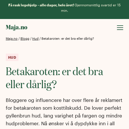
Få rask legehjelp – alle dager, hele året!
Gjennomsnittlig svartid er 15
min.
Maja.no
/
Blogg
/
Hud
/
Betakaroten: er det bra eller dårlig?
HUD
Betakaroten: er det bra
eller dårlig?
Bloggere og influencere har over flere år reklamert
for betakaroten som kosttilskudd. De lover perfekt
gyllenbrun hud, lang varighet på fargen og mindre
hudproblemer. Nå ønsker vi å dypdykke inn i all