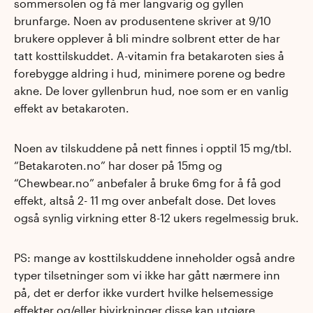
sommersolen og få mer langvarig og gyllen
brunfarge. Noen av produsentene skriver at 9/10
brukere opplever å bli mindre solbrent etter de har
tatt kosttilskuddet. A-vitamin fra betakaroten sies å
forebygge aldring i hud, minimere porene og bedre
akne. De lover gyllenbrun hud, noe som er en vanlig
effekt av betakaroten.
Noen av tilskuddene på nett finnes i opptil 15 mg/tbl.
“Betakaroten.no” har doser på 15mg og
“Chewbear.no” anbefaler å bruke 6mg for å få god
effekt, altså 2- 11 mg over anbefalt dose. Det loves
også synlig virkning etter 8-12 ukers regelmessig bruk.
PS: mange av kosttilskuddene inneholder også andre
typer tilsetninger som vi ikke har gått nærmere inn
på, det er derfor ikke vurdert hvilke helsemessige
effekter og/eller bivirkninger disse kan utgjøre.