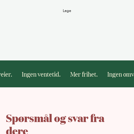
Lege
.
Ingen ventetid.
Mer frihet.
Ingen omveier.
Spørsmål og svar fra
dere