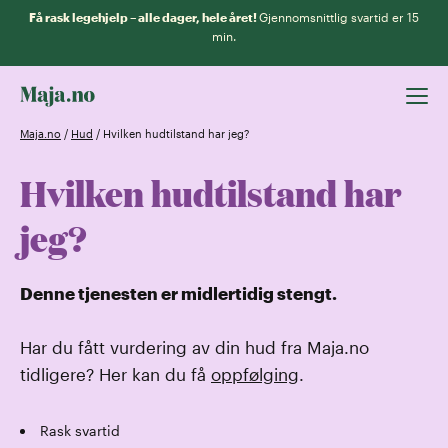
Få rask legehjelp – alle dager, hele året!
Gjennomsnittlig svartid er 15
min.
Maja.no
/
Hud
/
Hvilken hudtilstand har jeg?
Hvilken hudtilstand har
jeg?
Denne tjenesten er midlertidig stengt.
Har du fått vurdering av din hud fra Maja.no
tidligere? Her kan du få
oppfølging
.
Rask svartid