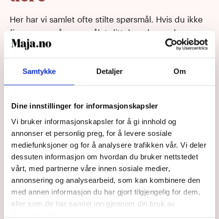
Her har vi samlet ofte stilte spørsmål. Hvis du ikke
finner svar på spørsmålet ditt, kan du sende oss en
mail på
hei@maja.no
. Husk bare å ikke sende
sensitive opplysninger på e-post.
Samtykke
Detaljer
Om
Kan dere vurdere alle typer hudlidelser?
Dine innstillinger for informasjonskapsler
Vi bruker informasjonskapsler for å gi innhold og
Er det å bruke Maja det samme som å
annonser et personlig preg, for å levere sosiale
oppsøke lege?
mediefunksjoner og for å analysere trafikken vår. Vi deler
dessuten informasjon om hvordan du bruker nettstedet
Hvor lang tid tar det før jeg sender inn
vårt, med partnerne våre innen sosiale medier,
konsultasjon til jeg får svar?
annonsering og analysearbeid, som kan kombinere den
med annen informasjon du har gjort tilgjengelig for dem,
Er det sikkert at jeg får resept på medisin?
eller som de har samlet inn gjennom din bruk av
tjenestene deres.