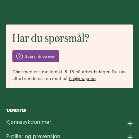
Har du spørsmål?
Spørsmål og svar
Chat med oss mellom kl. 8–16 på arbeidsdager. Du kan
alltid sende oss en mail på
hei@maja.no
TJENESTER
+
Kjønnssykdommer
+
P-piller og prevensjon