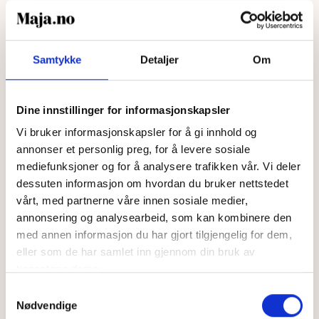
sterke hudprodukter.
Vi anbefaler at du da velger en uparfymert solkrem
Samtykke
Detaljer
Om
med minimum faktor 15 i kombinasjon med å beskytte
deg bak klær og i skygge. Dette gjelder både barn og
de med sensitiv hud.
Dine innstillinger for informasjonskapsler
Vi bruker informasjonskapsler for å gi innhold og
11. Er det dumt å bruke
annonser et personlig preg, for å levere sosiale
mediefunksjoner og for å analysere trafikken vår. Vi deler
solkrem i kombinasjon
dessuten informasjon om hvordan du bruker nettstedet
vårt, med partnerne våre innen sosiale medier,
med sminke?
annonsering og analysearbeid, som kan kombinere den
med annen informasjon du har gjort tilgjengelig for dem,
Når du skal bruke solkrem i kombinasjon med sminke
eller som de har samlet inn gjennom din bruk av
er det viktig å bruke en høyere faktor (holder lengre
tjenestene deres.
slik at du slipper å påføre flere ganger) og at du lar
Samtykkevalg
solkremen tørke på huden før du påfører sminken.
Nødvendige
Solkremen skal påføres som siste steg i