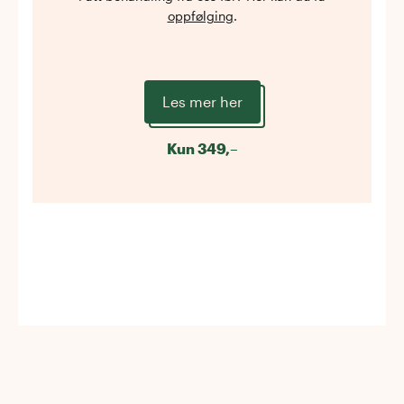
oppfølging
.
Les mer her
Kun
349
,–