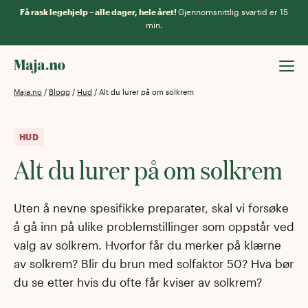
Få rask legehjelp – alle dager, hele året!
Gjennomsnittlig svartid er 15
min.
Maja.no
/
Blogg
/
Hud
/
Alt du lurer på om solkrem
HUD
Alt du lurer på om solkrem
Uten å nevne spesifikke preparater, skal vi forsøke
å gå inn på ulike problemstillinger som oppstår ved
valg av solkrem. Hvorfor får du merker på klærne
av solkrem? Blir du brun med solfaktor 50? Hva bør
du se etter hvis du ofte får kviser av solkrem?