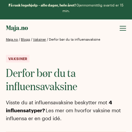
Få rask legehjelp – alle dager, hele året!
Gjennomsnittlig svartid er 15
min.
Maja.no
/
Blogg
/
Vaksiner
/
Derfor bør du ta influensavaksine
VAKSINER
Derfor bør du ta
influensavaksine
Visste du at influensavaksine beskytter mot
4
influensatyper?
Les mer om hvorfor vaksine mot
influensa er en god idé.