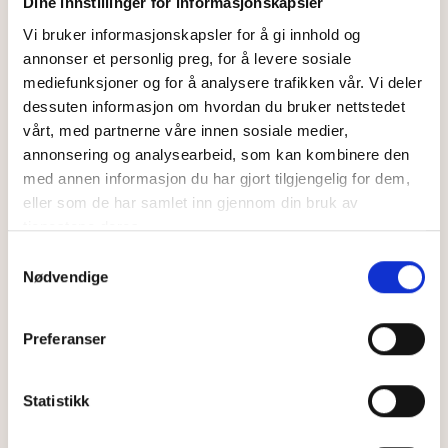
Dine innstillinger for informasjonskapsler
Vi bruker informasjonskapsler for å gi innhold og
annonser et personlig preg, for å levere sosiale
Influensa­vaksine
mediefunksjoner og for å analysere trafikken vår. Vi deler
Her kan du gjennomføre en digital
dessuten informasjon om hvordan du bruker nettstedet
legekonsultasjon for å få rask hjelp, råd
vårt, med partnerne våre innen sosiale medier,
og resept på vaksine mot influensa
annonsering og analysearbeid, som kan kombinere den
(sesong 2025-2026).
med annen informasjon du har gjort tilgjengelig for dem,
eller som de har samlet inn gjennom din bruk av
tjenestene deres.
Samtykkevalg
Les mer her
Nødvendige
Kun
99
,–
Preferanser
Statistikk