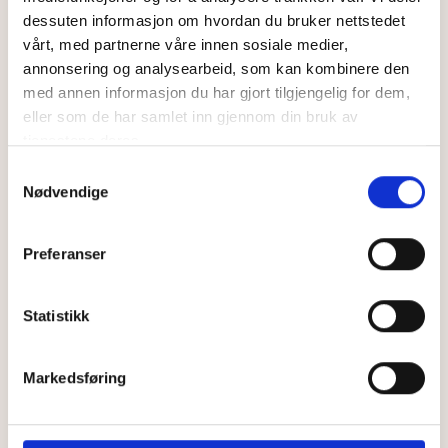
dessuten informasjon om hvordan du bruker nettstedet
vårt, med partnerne våre innen sosiale medier,
annonsering og analysearbeid, som kan kombinere den
med annen informasjon du har gjort tilgjengelig for dem,
KJØNNSSYKDOMMER
eller som de har samlet inn gjennom din bruk av
Dette bør du vite om
tjenestene deres.
Samtykkevalg
Mykoplasma
Nødvendige
Selv om du mistenker at du kan ha blitt smittet med
Preferanser
en seksuelt overførbar infeksjon, er det ikke slik at
man alltid skal test for bakterien som heter
Statistikk
Mykoplasma. Her får du svaret på hvorfor.
LES MER
Lesetid:
2
minutter
Markedsføring