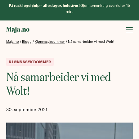
Få rask legehjelp – alle dager, hele året!
Gjennomsnittlig svartid er 15
min.
Maja.no
/
Blogg
/
Kjønnssykdommer
/
Nå samarbeider vi med Wolt!
KJØNNSSYKDOMMER
Nå samarbeider vi med
Wolt!
30. september 2021