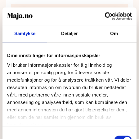
Samtykke
Detaljer
Om
Dine innstillinger for informasjonskapsler
Vi bruker informasjonskapsler for å gi innhold og
Videolege
annonser et personlig preg, for å levere sosiale
mediefunksjoner og for å analysere trafikken vår. Vi deler
Til informasjon: Dette er en utgått
dessuten informasjon om hvordan du bruker nettstedet
tjeneste, alle pasienter som
vårt, med partnerne våre innen sosiale medier,
gjennomfører legekonsultasjon hos oss
annonsering og analysearbeid, som kan kombinere den
får muligheten til å stille et gratis
med annen informasjon du har gjort tilgjengelig for dem,
spørsmål til en av våre leger. Lenken
finner dere i meldingen sent fra lege via
eller som de har samlet inn gjennom din bruk av
Helseboka.
tjenestene deres.
Samtykkevalg