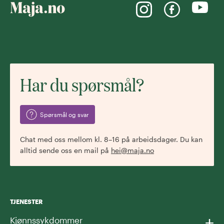
Har du spørsmål?
Spørsmål og svar
Chat med oss mellom kl. 8–16 på arbeidsdager. Du kan
alltid sende oss en mail på
hei@maja.no
TJENESTER
+
Kjønnssykdommer