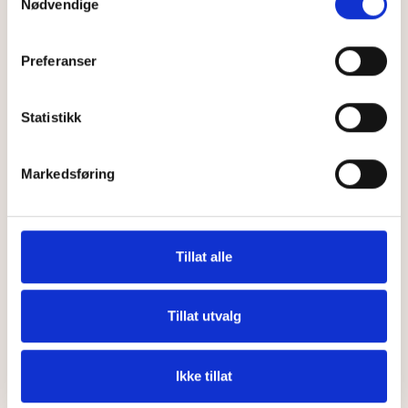
Ved behov, kontakt hei@maja.no for
Nødvendige
bistand.
Preferanser
Les mer her
Statistikk
Kun
299
,–
Markedsføring
Tillat alle
Tillat utvalg
Ikke tillat