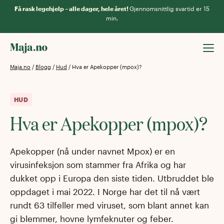
Få rask legehjelp – alle dager, hele året!
Gjennomsnittlig svartid er 15
min.
Maja.no
/
Blogg
/
Hud
/
Hva er Apekopper (mpox)?
HUD
Hva er Apekopper (mpox)?
Apekopper (nå under navnet Mpox) er en
virusinfeksjon som stammer fra Afrika og har
dukket opp i Europa den siste tiden. Utbruddet ble
oppdaget i mai 2022. I Norge har det til nå vært
rundt 63 tilfeller med viruset, som blant annet kan
gi blemmer, hovne lymfeknuter og feber.