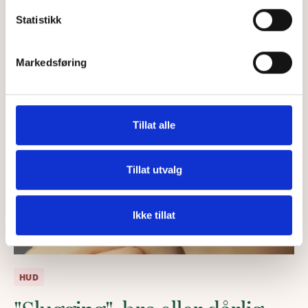
Statistikk
Markedsføring
Tillat alle
Tillat utvalg
Ikke tillat
HUD