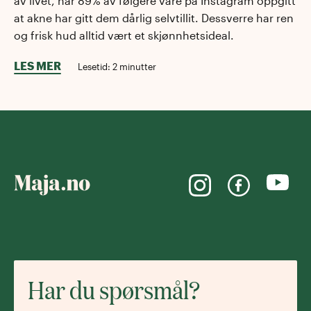
av livet, har 89% av følgere våre på Instagram oppgitt
at akne har gitt dem dårlig selvtillit. Dessverre har ren
og frisk hud alltid vært et skjønnhetsideal.
LES MER
Lesetid:
2
minutter
Har du spørsmål?