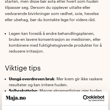
starten, men disse bør avta etter hvert som huden
tilpasser seg. Dersom du opplever uttalte eller
vedvarende bivirkninger som rødhet, svie, hevelse
eller ubehag, bør du kontakte lege for videre råd.
Legen kan foreslå å endre behandlingsplanen,
bruke en lavere konsentrasjon av medisinen, eller
kombinere med fuktighetsgivende produkter for å
redusere irritasjon.
Viktige tips
Unngå overdreven bruk
: Mer krem gir ikke raskere
resultater og kan irritere huden.
Solbeskyttelse
: Mange aknemedisiner gjør huden
mer sensitiv for sol. Bruk solkrem med høy faktor
(SPF 30 eller mer) daglig.
Tålmodighet er nøkkelen
: Resultater fra