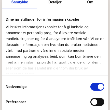
Samtykke
Detaljer
Om
lokalbehandling kan ta 6-12 uker. Fortsett
behandlingen selv om du ikke ser umiddelbare
forbedringer.
Dine innstillinger for informasjonskapsler
Vi bruker informasjonskapsler for å gi innhold og
Husk at hver hudtype er unik, så det kan ta tid å finne
annonser et personlig preg, for å levere sosiale
den rette rutinen som fungerer best for deg.
mediefunksjoner og for å analysere trafikken vår. Vi deler
dessuten informasjon om hvordan du bruker nettstedet
vårt, med partnerne våre innen sosiale medier,
annonsering og analysearbeid, som kan kombinere den
med annen informasjon du har gjort tilgjengelig for dem,
Lyst til å lære mer?
eller som de har samlet inn gjennom din bruk av
tjenestene deres.
Samtykkevalg
Nødvendige
Preferanser