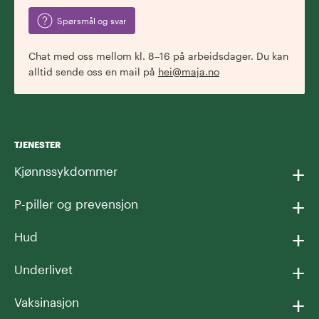
Spørsmål og svar
Chat med oss mellom kl. 8–16 på arbeidsdager. Du kan
alltid sende oss en mail på
hei@maja.no
TJENESTER
+
Kjønnssykdommer
+
P-piller og prevensjon
+
Hud
+
Underlivet
+
Vaksinasjon