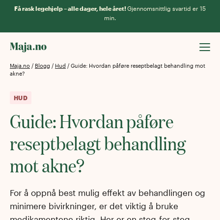
Få rask legehjelp – alle dager, hele året!
Gjennomsnittlig svartid er 15
min.
Maja.no
/
Blogg
/
Hud
/
Guide: Hvordan påføre reseptbelagt behandling mot
akne?
HUD
Guide: Hvordan påføre
reseptbelagt behandling
mot akne?
For å oppnå best mulig effekt av behandlingen og
minimere bivirkninger, er det viktig å bruke
medikamentene riktig. Her er en steg-for-steg