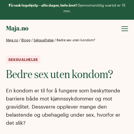
Få rask legehjelp – alle dager, hele året!
Gjennomsnittlig svartid er 15
min.
Maja.no
/
Blogg
/
Seksualhelse
/
Bedre sex uten kondom?
SEKSUALHELSE
Bedre sex uten kondom?
En kondom er til for å fungere som beskyttende
barriere både mot kjønnssykdommer og mot
graviditet. Dessverre opplever mange den
belastende og ubehagelig under sex, hvorfor er
det slik?