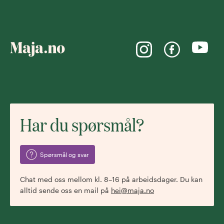
Har du spørsmål?
Spørsmål og svar
Chat med oss mellom kl. 8–16 på arbeidsdager. Du kan
alltid sende oss en mail på
hei@maja.no