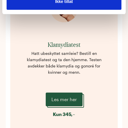
Ikke tillat
Klamydiatest
Hatt ubeskyttet samleie? Bestill en
klamydiatest og ta den hjemme. Testen
avdekker både klamydia og gonoré for
kvinner og menn.
Les mer her
Kun
345
,–