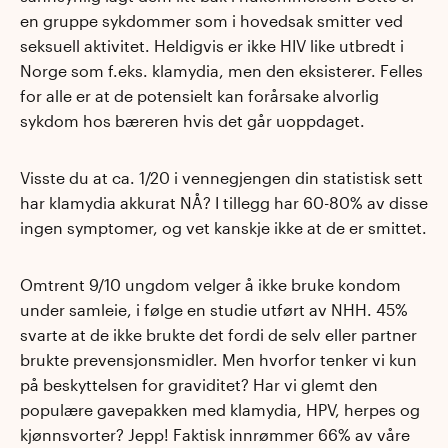
en gruppe sykdommer som i hovedsak smitter ved
seksuell aktivitet. Heldigvis er ikke HIV like utbredt i
Norge som f.eks. klamydia, men den eksisterer. Felles
for alle er at de potensielt kan forårsake alvorlig
sykdom hos bæreren hvis det går uoppdaget.
Visste du at ca. 1/20 i vennegjengen din statistisk sett
har klamydia akkurat NÅ? I tillegg har 60-80% av disse
ingen symptomer, og vet kanskje ikke at de er smittet.
Omtrent 9/10 ungdom velger å ikke bruke kondom
under samleie, i følge en studie utført av NHH. 45%
svarte at de ikke brukte det fordi de selv eller partner
brukte prevensjonsmidler. Men hvorfor tenker vi kun
på beskyttelsen for graviditet? Har vi glemt den
populære gavepakken med klamydia, HPV, herpes og
kjønnsvorter? Jepp! Faktisk innrømmer 66% av våre