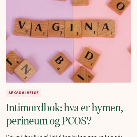
SEKSUALHELSE
Intimordbok: hva er hymen,
perineum og PCOS?
Det er ikke alltid så lett å huske hva som er hva når