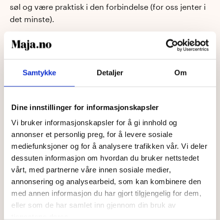
søl og være praktisk i den forbindelse (for oss jenter i
det minste).
Det viktigste vi kan gjøre for å få ned antallet seksuelt
overførbare infeksjoner er å endre holdningen vi har
til kondomer. Vi må gjøre det til en selvfølge å
Samtykke
Detaljer
Om
beskytte hverandre mot smitte, ha kondomer
tilgjengelig og være trygge på hvordan den påføres
Dine innstillinger for informasjonskapsler
(både gutter og jenter).
Vi bruker informasjonskapsler for å gi innhold og
annonser et personlig preg, for å levere sosiale
mediefunksjoner og for å analysere trafikken vår. Vi deler
Ta ansvar, og ikke vær redd for å stille krav om
dessuten informasjon om hvordan du bruker nettstedet
kondom! Det er
helt
lov å endre mening og si nei til
vårt, med partnerne våre innen sosiale medier,
sex hvis kondom ikke er tilgjengelig eller hvis du rett
annonsering og analysearbeid, som kan kombinere den
og slett ikke er fysen lengre.
med annen informasjon du har gjort tilgjengelig for dem,
eller som de har samlet inn gjennom din bruk av
tjenestene deres.