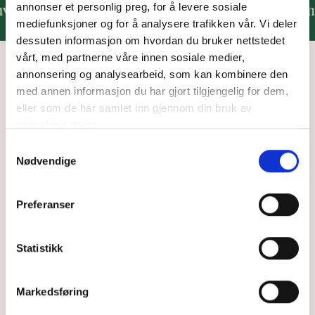
er.
Til lavere pris.
Mer frihet.
Ingen omveie
annonser et personlig preg, for å levere sosiale
mediefunksjoner og for å analysere trafikken vår. Vi deler
dessuten informasjon om hvordan du bruker nettstedet
vårt, med partnerne våre innen sosiale medier,
annonsering og analysearbeid, som kan kombinere den
med annen informasjon du har gjort tilgjengelig for dem,
Spørsmål og svar fra
eller som de har samlet inn gjennom din bruk av
tjenestene deres.
dere
Samtykkevalg
Nødvendige
Her har vi samlet ofte stilte spørsmål. Hvis du ikke
finner svar på spørsmålet ditt, kan du sende oss en
Preferanser
mail på
hei@maja.no
. Husk bare å ikke sende
sensitive opplysninger på e-post.
Statistikk
Er dere gode på prevensjon?
Markedsføring