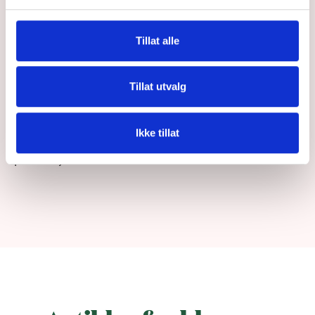
Hvor lenge varer resepten på p-piller?
Tillat alle
Trenger man å måle blodtrykk?
Tillat utvalg
Er preparatet inkludert i prisen?
Ikke tillat
Hva om jeg opplever bivirkninger på
prevensjonen?