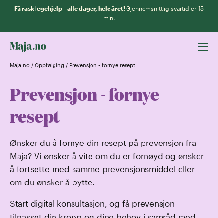
Få rask legehjelp – alle dager, hele året!
Gjennomsnittlig svartid er 15
min.
Maja.no
/
Oppfølging
/
Prevensjon - fornye resept
Prevensjon - fornye
resept
Ønsker du å fornye din resept på prevensjon fra
Maja? Vi ønsker å vite om du er fornøyd og ønsker
å fortsette med samme prevensjonsmiddel eller
om du ønsker å bytte.
Start digital konsultasjon, og få prevensjon
tilpasset din kropp og dine behov i samråd med